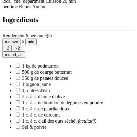
local_fire_department
Cuisson
20 min
bedtime
Repos
Aucun
Ingrédients
Rendement
6 personne(s)
6
remove
add
÷2
×2
restart_alt
1 kg de potimarron
500 g de courge butternut
350 g de patates douces
1 oignon jaune
1,5 litres d'eau
2 c. à s. d'huile d'olive
1 c. à s. de bouillon de légumes en poudre
1 c. à c. de paprika doux
1 c. à c. de curcuma
1 c. à c. d'ail des ours séché
(facultatif)
Sel & poivre