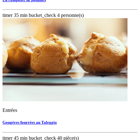
timer
35 min
bucket_check
4 personne(s)
Entrées
Gougères fourrées au Taleggio
timer
45 min
bucket_check
40 pièce(s)