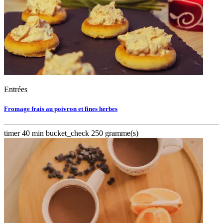
Entrées
Fromage frais au poivron et fines herbes
timer
40 min
bucket_check
250 gramme(s)