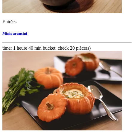
Entrées
Minis arancini
timer
1 heure 40 min
bucket_check
20 pièce(s)